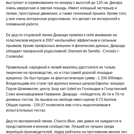
выступает в соревнованиях по конкуру с высотой до 120 см. Динара
очень аккуратная и смелая лошадь. Имеет изящный экстерьер и
легкие, просторные движения, а также техничный прыжок. Кроме того,
у нее очень интересная родословная, что делает ее интересной к
племенной работе.
Ее дед по отцовской линии Диарадо привлек к себе внимание на
голштинском керунге в 2007 необычайно эффектным и сильным
прыжком. Кроме прекрасных внешних и физических данных, Диарадо
обладает прекрасной родословной: Diamant de Semilly - Corrado I -
Contender.
Правильный, нарядный и легкий жеребец удостоился не только
лицензии на производство, но и стал самой дорогой лошадью
аукциона. Он был продан за фантастическую сумму - 1 200 000евро.
Владельцами его стали три крупных конных ценров Европы: концерн
Пауля Шокемюлле, центр Joop van Uytert из Голландии и Голштинский
Союз конезаводчиков Германии. Диарадо - победитель 30-ти и 70-ти
дневных тестов. За прыжок на свободе имел оценку 9,73 баллов.
Общая оценка - 150,57 позволила ему стать недосягаемым в
испытательных тестах.
Дед по материнской линии, Chacco-Blue, уже давно не нуждается в
представлении в конном сообществе. Лучший из лучших среди
жеребцов производителей, лидер рейтинга на протяжении многих лет.