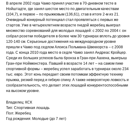
В апреле 2002 года Чакко принял участие в 70-дневном тесте в
Нойштадте, где занял шестое место по двигательным качествам
(104,7), и первое – по прыжковым (136,61), став в итоге 2-м из 21.
Очевидный конкурный потенциал стал проявляться с первых же
стартов. Уже в четырехлетнем возрасте гнедой жеребец выиграл
множество соревнований для молодых лошадей: с 2002 по 2004 г. он
собрал розетки победителя в более чем 30 турнирах вплоть до уровня
120-140 см. Серьезные достижения на международном уровне
пришли к Чакко под седлом Алоиса Польмана-Швекхорста – с 2008
года. С конца 2010 года место в седле Чакко занял Андреас Кройцер.
Среди их больших успехов была бронза в Гран-при Аахена, выигрыш
Гран-при Ноймюнстера. Павший в возрасте 14 лет – на самом пике
спортивной формы – жеребец успел заработать в турнирах около 234
тыс. евро. Этот конь передает своим потомкам эффектную технику
прыжка, резкий перед и гибкую спину. А также невероятную ловкость и
сообразительность, что делает этих лошадей конкурентоспособными
на высоком уровне.
Владелец: КСК
Тип: Спортивная лошадь
Пол: Жеребец
Год рождения: Молодые (до 7 лет)